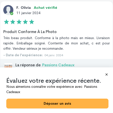
F
.
Olivia
Achat vérifié
11 janvier 2024
Produit Conforme À La Photo
Très beau produit. Conforme à la photo mais en mieux. Livraison
rapide. Emballage soigné. Contente de mon achat, c est pour
offrir. Vendeur sérieux je recommande.
- Date de l'expérience:
04 janv. 2024
La réponse de
Passions Cadeaux
12 janv. 2024 07:43 AM
Bonjour Olivia, merci beaucoup pour votre commentaire
Évaluez votre expérience récente.
positif ! Nous sommes ravis de savoir que vous êtes
satisfaite de Passions Cadeaux pour votre achat. Nous
Nous aimerions connaître votre expérience avec
Passions
faisons de notre mieux pour nous assurer que nos produits
Cadeaux
correspondent à leur description et nous sommes ravis
d'apprendre que celui-ci a dépassé vos attentes. Notre
Déposer un avis
équipe travaille également dur pour assurer une livraison
rapide et un emballage soigné, nous sommes donc heureux