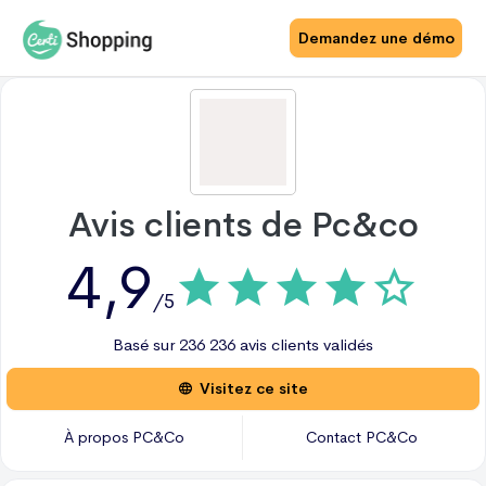
Demandez une démo
Avis clients de
Pc&co
4,9
/5
Basé sur
236
236 avis
clients validés
Visitez ce site
À propos
PC&Co
Contact
PC&Co