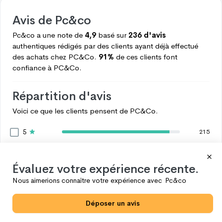
Avis de
Pc&co
Pc&co
a une note de
4,9
basé sur
236 d'avis
authentiques rédigés par des clients ayant déjà effectué
des achats chez
PC&Co.
91%
de ces clients font
confiance à
PC&Co.
Répartition d'avis
Voici ce que les clients pensent de
PC&Co.
5
215
4
21
3
0
Évaluez votre expérience récente.
2
0
Nous aimerions connaître votre expérience avec
Pc&co
1
0
Déposer un avis
Voir plus