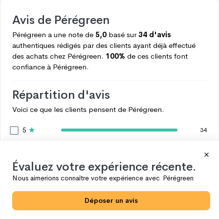
Avis de
Pérégreen
Pérégreen
a une note de
5,0
basé sur
34 d'avis
authentiques rédigés par des clients ayant déjà effectué
des achats chez
Pérégreen.
100%
de ces clients font
confiance à
Pérégreen.
Répartition d'avis
Voici ce que les clients pensent de
Pérégreen.
5
34
4
0
3
0
Évaluez votre expérience récente.
2
0
Nous aimerions connaître votre expérience avec
Pérégreen
1
0
Déposer un avis
Voir plus