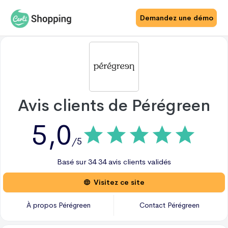
Demandez une démo
Avis clients de
Pérégreen
5,0
/5
Basé sur
34
34 avis
clients validés
Visitez ce site
À propos
Pérégreen
Contact
Pérégreen