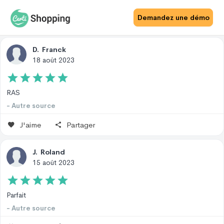
Avis Site
Avis Produit
Demandez une démo
D
.
Franck
18 août 2023
RAS
- Autre source
J'aime
Partager
J
.
Roland
15 août 2023
Parfait
- Autre source