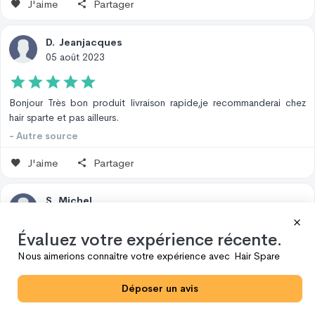
J'aime
Partager
D
.
Jeanjacques
05 août 2023
Bonjour Très bon produit livraison rapide,je recommanderai chez
hair sparte et pas ailleurs.
- Autre source
J'aime
Partager
S
.
Michel
03 août 2023
Évaluez votre expérience récente.
Nous aimerions connaître votre expérience avec
Hair Spare
Livraison et produits comme prévu 👍👍👍
- Autre source
Déposer un avis
J'aime
Partager