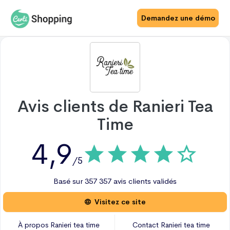
Demandez une démo
Avis clients de
Ranieri Tea
Time
4,9
/5
Basé sur
357
357 avis
clients validés
Visitez ce site
À propos
Ranieri tea time
Contact
Ranieri tea time