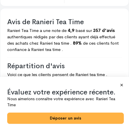
Avis de
Ranieri Tea Time
Ranieri Tea Time
a une note de
4,9
basé sur
357 d'avis
authentiques rédigés par des clients ayant déjà effectué
des achats chez
Ranieri tea time .
89%
de ces clients font
confiance à
Ranieri tea time .
Répartition d'avis
Voici ce que les clients pensent de
Ranieri tea time .
5
319
Évaluez votre expérience récente.
4
30
Nous aimerions connaître votre expérience avec
Ranieri Tea
3
5
Time
2
2
Déposer un avis
1
1