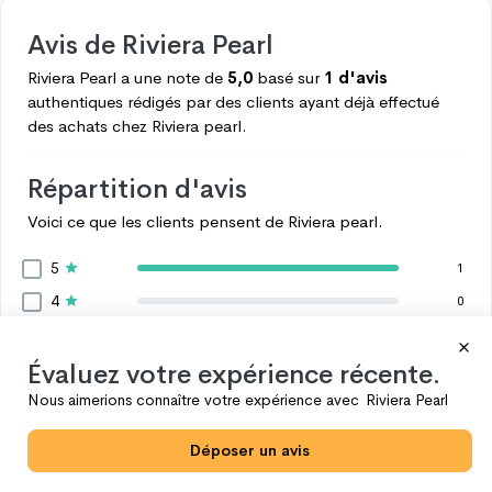
Avis de
Riviera Pearl
Riviera Pearl
a une note de
5,0
basé sur
1 d'avis
authentiques rédigés par des clients ayant déjà effectué
des achats chez
Riviera pearl.
Répartition d'avis
Voici ce que les clients pensent de
Riviera pearl.
5
1
4
0
3
0
2
Évaluez votre expérience récente.
0
1
Nous aimerions connaître votre expérience avec
Riviera Pearl
0
Voir plus
Déposer un avis