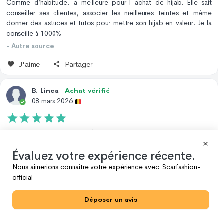
Comme d’habitude: la meilleure pour l achat de hijab. Elle sait
conseiller ses clientes, associer les meilleures teintes et même
donner des astuces et tutos pour mettre son hijab en valeur. Je la
conseille à 1000%
- Autre source
J'aime
Partager
B
.
Linda
Achat vérifié
08 mars 2026
Hijjab agréable exactement à quoi je m’attendais Livraison rapide
- Date de l'expérience:
28 févr. 2026
Évaluez votre expérience récente.
J'aime
Partager
Nous aimerions connaître votre expérience avec
Scarfashion-
official
Y
.
Nes
Déposer un avis
27 février 2026