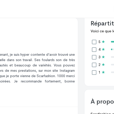
effectué des 
clients font 
Répartit
Voici ce que 
5
4
nant, je suis hyper contente d’avoir trouvé une
3
lle dans son travail. Ses foulards son de très
2
eautés et beaucoup de variétés. Vous pouvez
ors de mes prestations, sur mon site Instagram
1
que je porte vienne de Scarfashion. 1000 merci
 soirées. Je recommande fortement, bonne
À prop
Scarfashion a