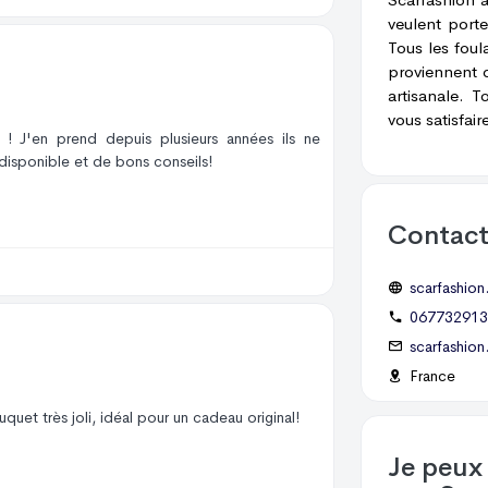
veulent porte
Tous les fou
proviennent d
artisanale. T
vous satisfair
 ! J'en prend depuis plusieurs années ils ne
disponible et de bons conseils!
Contac
scarfashion.
067732913
scarfashio
France
uet très joli, idéal pour un cadeau original!
Je peux 