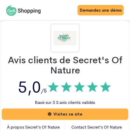
Demandez une démo
Avis clients de
Secret's Of
Nature
5,0
/5
Basé sur
3
3 avis
clients validés
Visitez ce site
À propos
Secret's Of Nature
Contact
Secret's Of Nature