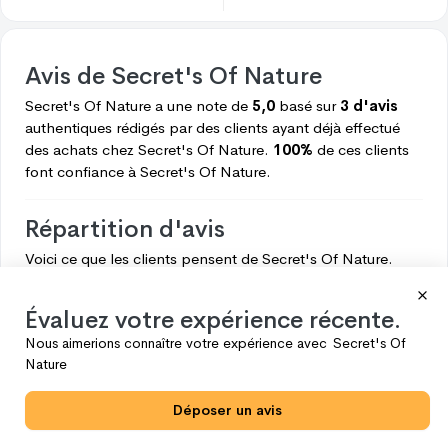
Avis de
Secret's Of Nature
Secret's Of Nature
a une note de
5,0
basé sur
3 d'avis
authentiques rédigés par des clients ayant déjà effectué
des achats chez
Secret's Of Nature.
100%
de ces clients
font confiance à
Secret's Of Nature.
Répartition d'avis
Voici ce que les clients pensent de
Secret's Of Nature.
5
3
Évaluez votre expérience récente.
4
0
Nous aimerions connaître votre expérience avec
Secret's Of
3
0
Nature
2
0
Déposer un avis
1
0