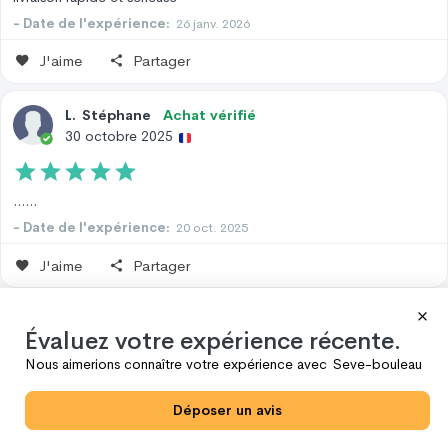
- Date de l'expérience:
26 janv. 2026
J'aime
Partager
L
.
Stéphane
Achat vérifié
30 octobre 2025
......
- Date de l'expérience:
20 oct. 2025
J'aime
Partager
I
.
Mariehélène
Achat vérifié
Évaluez votre expérience récente.
26 octobre 2025
Nous aimerions connaître votre expérience avec
Seve-bouleau
Excellente sève de bouleau très fraîche
Déposer un avis
- Date de l'expérience:
21 oct. 2025