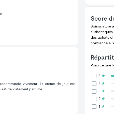
re
Score d
Soinsnature
a
authentiques 
des achats c
confiance à
S
Répartit
Voici ce que 
5
4
les recommande vivement. La crème de jour est
ps est délicatement parfumé.
3
2
1