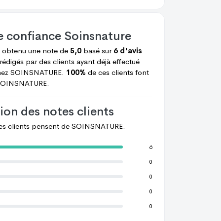
e confiance
Soinsnature
 obtenu une note de
5,0
basé sur
6 d'avis
rédigés par des clients ayant déjà effectué
hez
SOINSNATURE.
100%
de ces clients font
OINSNATURE.
ion des notes clients
les clients pensent de
SOINSNATURE.
6
0
0
0
0