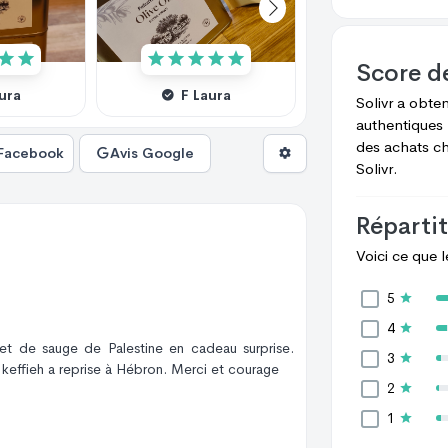
Score d
aura
F Laura
N Prenomsoli
Solivr
a obte
authentiques 
des achats c
 Facebook
Avis Google
Solivr.
Répartit
Voici ce que 
5
4
chet de sauge de Palestine en cadeau surprise.
3
 keffieh a reprise à Hébron. Merci et courage
2
1