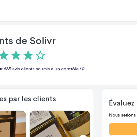
ents de
Solivr
ur
635 avis
clients soumis à un contrôle.
s par les clients
Évaluez 
Nous serions r