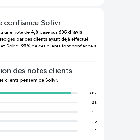
e confiance
Solivr
vdedc
A Alia
A Alia
nu une note de
4,8
basé sur
635 d'avis
rédigés par des clients ayant déjà effectué
hez
Solivr.
92%
de ces clients font confiance à
ion des notes clients
les clients pensent de
Solivr.
582
28
10
5
10