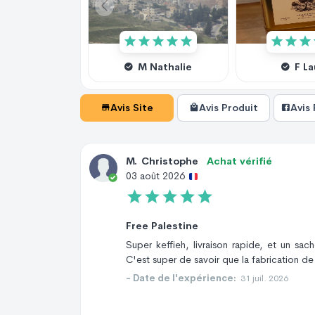
M Nathalie
F L
Avis Site
Avis Produit
Avis
M
.
Christophe
Achat vérifié
03 août 2026
Free Palestine
Super keffieh, livraison rapide, et un sa
C'est super de savoir que la fabrication de
- Date de l'expérience:
31 juil. 2026