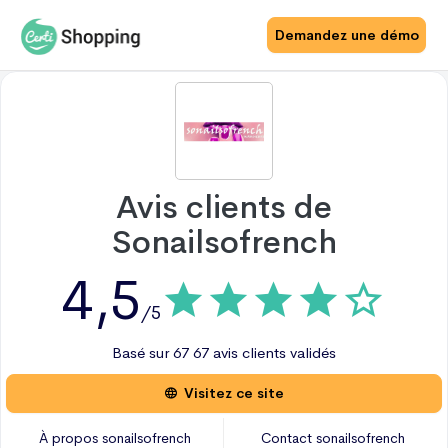
Demandez une démo
Avis clients de
Sonailsofrench
4,5
/5
Basé sur
67
67 avis
clients validés
Visitez ce site
À propos
sonailsofrench
Contact
sonailsofrench