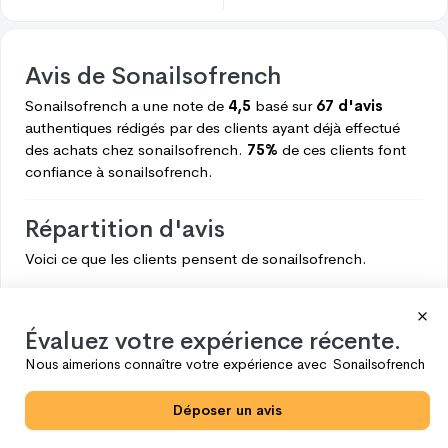
Avis de
Sonailsofrench
Sonailsofrench
a une note de
4,5
basé sur
67 d'avis
authentiques rédigés par des clients ayant déjà effectué
des achats chez
sonailsofrench.
75%
de ces clients font
confiance à
sonailsofrench.
Répartition d'avis
Voici ce que les clients pensent de
sonailsofrench.
5
50
4
7
Évaluez votre expérience récente.
3
4
Nous aimerions connaître votre expérience avec
Sonailsofrench
2
3
Déposer un avis
1
3