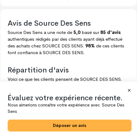
Avis de
Source Des Sens
Source Des Sens
a une note de
5,0
basé sur
85 d'avis
authentiques rédigés par des clients ayant déjà effectué
des achats chez
SOURCE DES SENS.
98%
de ces clients
font confiance à
SOURCE DES SENS.
Répartition d'avis
Voici ce que les clients pensent de
SOURCE DES SENS.
5
83
Évaluez votre expérience récente.
4
2
Nous aimerions connaître votre expérience avec
Source Des
3
0
Sens
2
0
Déposer un avis
1
0