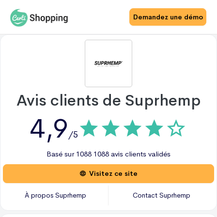
Demandez une démo
Avis clients de
Suprhemp
4,9
/5
Basé sur
1088
1088 avis
clients validés
Visitez ce site
À propos
Suprhemp
Contact
Suprhemp