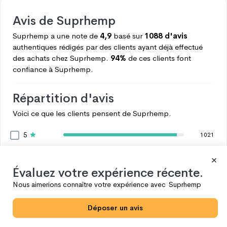
Avis de
Suprhemp
Suprhemp
a une note de
4,9
basé sur
1088 d'avis
authentiques rédigés par des clients ayant déjà effectué
des achats chez
Suprhemp.
94%
de ces clients font
confiance à
Suprhemp.
Répartition d'avis
Voici ce que les clients pensent de
Suprhemp.
5
1021
4
46
3
7
Évaluez votre expérience récente.
2
7
Nous aimerions connaître votre expérience avec
Suprhemp
1
7
Déposer un avis
Voir plus