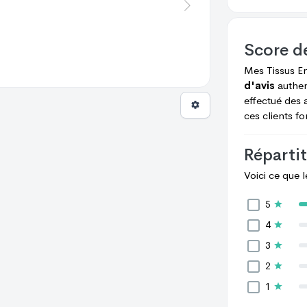
Score d
Mes Tissus E
d'avis
authen
effectué des 
ces clients f
Répartit
Voici ce que 
5
4
3
2
1