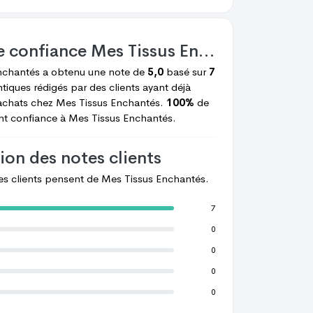
e confiance
Mes Tissus Enchantés
nchantés
a obtenu une note de
5,0
basé sur
7
tiques rédigés par des clients ayant déjà
achats chez
Mes Tissus Enchantés.
100%
de
ont confiance à
Mes Tissus Enchantés.
ion des notes clients
les clients pensent de
Mes Tissus Enchantés.
7
0
0
0
0