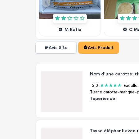
M Katia
C M
Avis Site
Avis Produit
5,0
Excelle
Txperience