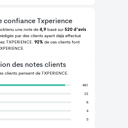
e confiance
Txperience
C Julie
M Coralie
 obtenu une note de
4,9
basé sur
520 d'avis
rédigés par des clients ayant déjà effectué
hez
TXPERIENCE.
92%
de ces clients font
XPERIENCE.
ion des notes clients
les clients pensent de
TXPERIENCE.
481
22
8
4
5