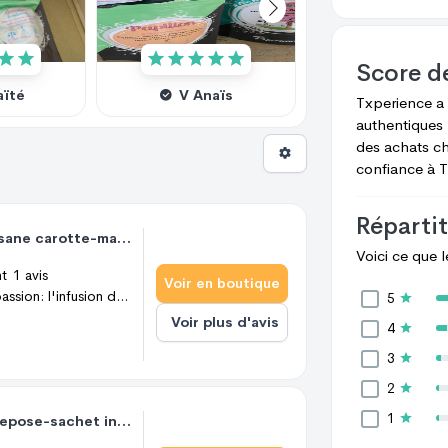
Score d
aïté
V Anaïs
L Steven
Txperience
a
authentiques 
des achats c
confiance à
T
Répartit
Nom d'une carotte: tisane carotte-mangue-passion - 20 gr = 7 à 10 tasses
Voici ce que 
nt
1
avis
Voir en boutique
Tisane carotte-mangue-passion: l'infusion des beaux jours Nom d'une carotte, c'est une Infusion fruitée au délicieux mélange carotte, mangue et passion. On s'en délecte à tout moment de la journée. Aussi bien en version froide que chaude, cette infusion est gourmande et réconfortante. La carotte booste ses bienfaits pour en faire une boisson-santé. Ingrédients: Pomme*, raisin*, carotte*, betterave rouge*, arôme naturel, fleurs de souci*, mangue*, fleurs de bleuet*. *Issu de l'agriculture durable La tisane des beaux jours, la tisane des belles peaux. Boire des infusions à base de carotte présente plusieurs avantages pour la santé. Tout d'abord, la carotte est une excellente source de vitamines et de minéraux, tels que la vitamine A, la vitamine K, la vitamine C, le potassium et le magnésium, qui peuvent aider à renforcer le système immunitaire, à améliorer la santé des yeux, à maintenir une peau saine, à renforcer les os et les dents, et à réguler la digestion. En outre, les infusions à base de carotte sont également riches en antioxydants, qui peuvent aider à protéger le corps contre les dommages causés par les radicaux libres, qui sont des molécules instables produites par des processus normaux du corps et des facteurs environnementaux tels que la pollution et le rayonnement UV. La carotte contient des caroténoïdes, en particulier du bêta-carotène, qui est un pigment naturel responsable de la couleur orange des carottes. Les caroténoïdes protègent également les cellules de la peau contre les dommages causés par les rayons UV du soleil. En agissant comme des pigments naturels, les caroténoïdes peuvent donner à la peau une teinte légèrement plus bronzée, en particulier lorsqu'ils sont associés à une exposition modérée au soleil. Cependant, il est important de noter que les infusions ne peuvent pas remplacer une alimentation équilibrée et saine.
5
Voir plus d'avis
4
3
2
1
Tasse éléphant avec repose-sachet intégré, ultra pratique!