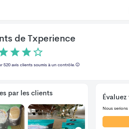
ents de
Txperience
ur
520 avis
clients soumis à un contrôle.
s par les clients
Évaluez 
Nous serions r