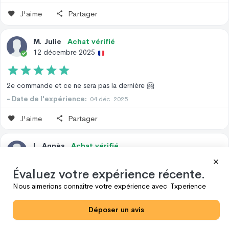
J'aime
Partager
M
.
Julie
Achat vérifié
12 décembre 2025
2e commande et ce ne sera pas la dernière 🤗
- Date de l'expérience:
04 déc. 2025
J'aime
Partager
L
.
Agnès
Achat vérifié
12 décembre 2025
Évaluez votre expérience récente.
Nous aimerions connaître votre expérience avec
Txperience
Très bons produits.
- Date de l'expérience:
23 nov. 2025
Déposer un avis
J'aime
Partager