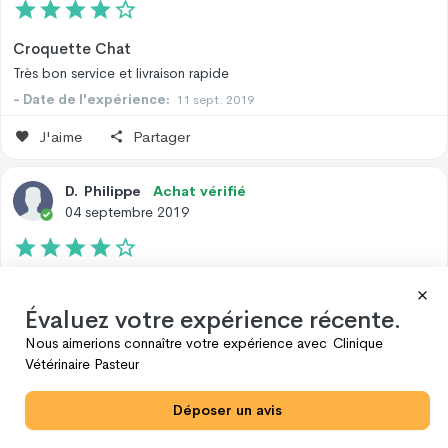
Croquette Chat
Très bon service et livraison rapide
- Date de l'expérience:
11 sept. 2019
J'aime
Partager
D
.
Philippe
Achat vérifié
04 septembre 2019
Pratique
J'ai mis 4 étoiles, parce que les bâtonnets que je commande pour
Évaluez votre expérience récente.
mon lapin ont augmenté de 20%, je trouve que ça fait beaucoup.
Nous aimerions connaître votre expérience avec
Clinique
Sino c'est pratique et rapide.
Vétérinaire Pasteur
- Date de l'expérience:
28 août 2019
Déposer un avis
J'aime
Partager