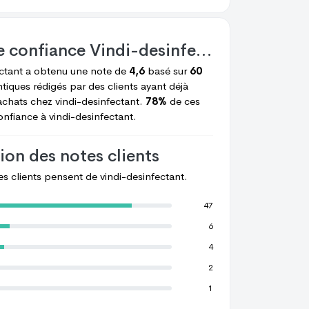
e confiance
Vindi-desinfectant
ectant
a obtenu une note de
4,6
basé sur
60
tiques rédigés par des clients ayant déjà
achats chez
vindi-desinfectant.
78%
de ces
confiance à
vindi-desinfectant.
ion des notes clients
les clients pensent de
vindi-desinfectant.
47
6
4
2
1