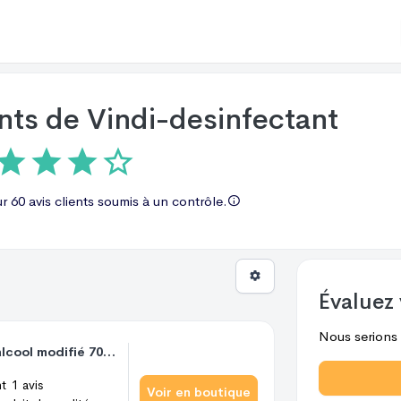
ents de
Vindi-desinfectant
ur
60 avis
clients soumis à un contrôle.
Évaluez 
Nous serions r
Vindi Désinfectant - alcool modifié 70° - Flacon de 250ml - Fabrication Française - Désinfection peau saine
nt
1
avis
Voir en boutique