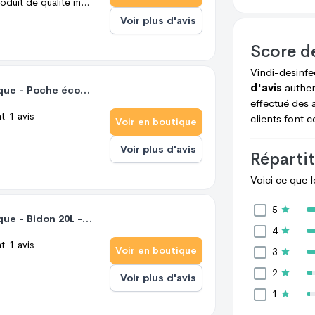
LIVRAISON GRATUITEProduit de qualité médicaleComposition : Ethanol 96%, AquaFiche de données de sécurité téléchargeable en bas de pageLa mise sur le marché et l'utilisation des produits biocides sont encadrées par le règlement européen (UE) n°528/2012 qui à remplacé et abrogé la directive européenne 98/8/CE.
Voir plus d'avis
Score d
Vindi-desinf
d'avis
authen
Solution hydroalcoolique - Poche écorecharge de 5L - Vindi Désinfectant
effectué des 
nt
1
avis
clients font 
Voir en boutique
Voir plus d'avis
Répartit
Voici ce que 
5
Solution hydroalcoolique - Bidon 20L - Vindi Désinfectant
4
nt
1
avis
Voir en boutique
3
2
Voir plus d'avis
1