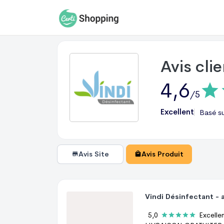
Avis cli
4,6
/5
Excellent
Basé s
Avis Site
Avis Produit
5,0
Excelle