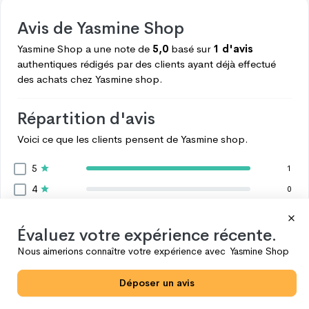
Avis de
Yasmine Shop
Yasmine Shop
a une note de
5,0
basé sur
1 d'avis
authentiques rédigés par des clients ayant déjà effectué
des achats chez
Yasmine shop.
Répartition d'avis
Voici ce que les clients pensent de
Yasmine shop.
5
1
4
0
3
0
2
Évaluez votre expérience récente.
0
1
Nous aimerions connaître votre expérience avec
Yasmine Shop
0
Voir plus
Déposer un avis