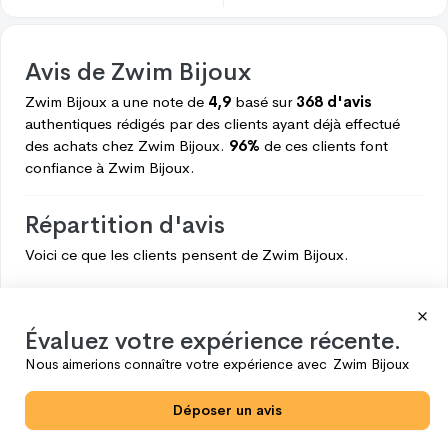
Avis de
Zwim Bijoux
Zwim Bijoux
a une note de
4,9
basé sur
368 d'avis
authentiques rédigés par des clients ayant déjà effectué
des achats chez
Zwim Bijoux.
96%
de ces clients font
confiance à
Zwim Bijoux.
Répartition d'avis
Voici ce que les clients pensent de
Zwim Bijoux.
5
352
4
13
Évaluez votre expérience récente.
3
2
Nous aimerions connaître votre expérience avec
Zwim Bijoux
2
0
Déposer un avis
1
1