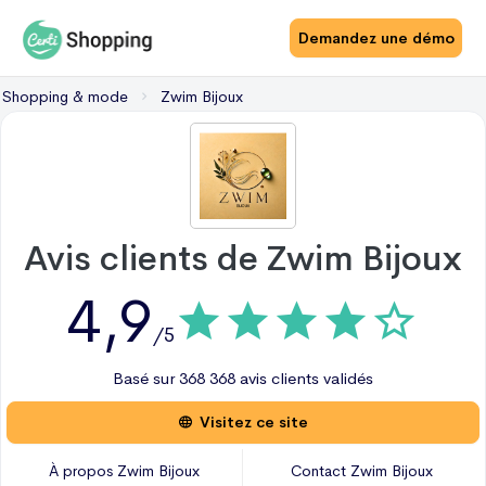
Demandez une démo
Shopping & mode
Zwim Bijoux
Avis clients de
Zwim Bijoux
4,9
/5
Basé sur
368
368 avis
clients validés
Visitez ce site
À propos
Zwim Bijoux
Contact
Zwim Bijoux