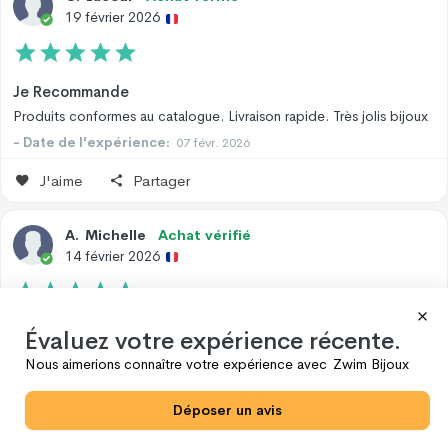
19 février 2026
Je Recommande
Produits conformes au catalogue. Livraison rapide. Très jolis bijoux
- Date de l'expérience:
07 févr. 2026
J'aime
Partager
A
.
Michelle
Achat vérifié
14 février 2026
Excellent
Évaluez votre expérience récente.
- Date de l'expérience:
04 févr. 2026
Nous aimerions connaître votre expérience avec
Zwim Bijoux
J'aime
Partager
Déposer un avis
J
.
Nadine
Achat vérifié