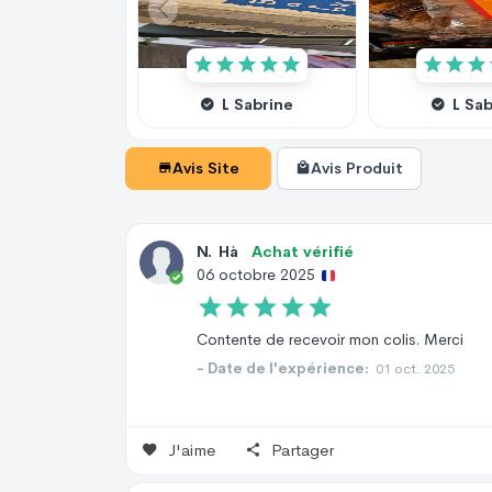
L Sabrine
L Sa
Avis Site
Avis Produit
N
.
Hà
Achat vérifié
06 octobre 2025
Contente de recevoir mon colis. Merci
- Date de l'expérience:
01 oct. 2025
J'aime
Partager