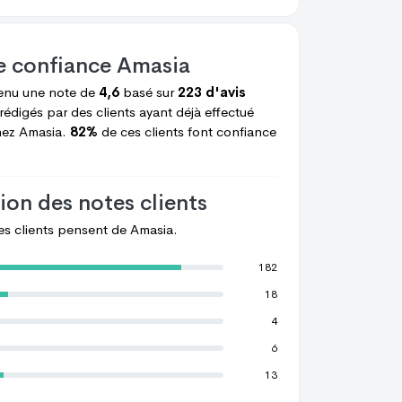
e confiance
Amasia
enu une note de
4,6
basé sur
223 d'avis
rédigés par des clients ayant déjà effectué
hez
Amasia.
82%
de ces clients font confiance
ion des notes clients
les clients pensent de
Amasia.
182
18
4
6
13