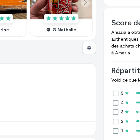
Score d
brine
G Nathalie
Amasia
a obt
authentiques 
des achats c
à
Amasia.
Répartit
Voici ce que 
5
4
3
2
1