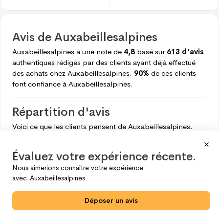
Avis de
Auxabeillesalpines
Auxabeillesalpines
a une note de
4,8
basé sur
613 d'avis
authentiques rédigés par des clients ayant déjà effectué
des achats chez
Auxabeillesalpines.
90%
de ces clients
font confiance à
Auxabeillesalpines.
Répartition d'avis
Voici ce que les clients pensent de
Auxabeillesalpines.
5
549
Évaluez votre expérience récente.
4
45
Nous aimerions connaître votre expérience
3
11
avec
Auxabeillesalpines
2
6
Déposer un avis
1
2