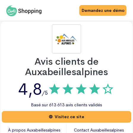
Demandez une démo
Avis clients de
Auxabeillesalpines
4,8
/5
Basé sur
613
613 avis
clients validés
Visitez ce site
À propos
Auxabeillesalpines
Contact
Auxabeillesalpines