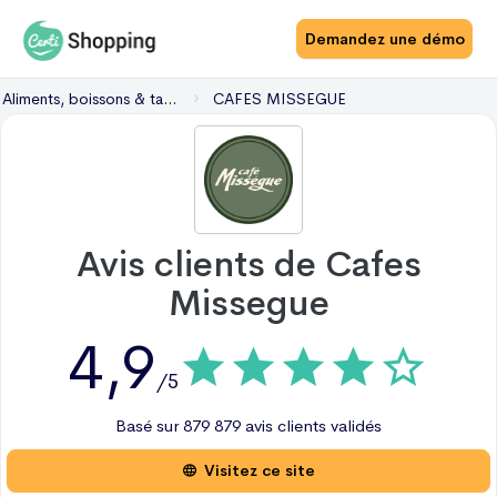
Demandez une démo
Aliments, boissons & tabac
CAFES MISSEGUE
Avis clients de
Cafes
Missegue
4,9
/5
Basé sur
879
879 avis
clients validés
Visitez ce site