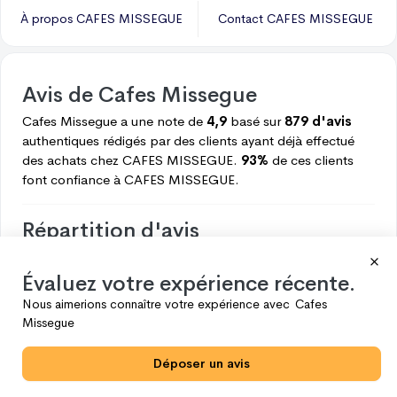
À propos
CAFES MISSEGUE
Contact
CAFES MISSEGUE
Avis de
Cafes Missegue
Cafes Missegue
a une note de
4,9
basé sur
879 d'avis
authentiques rédigés par des clients ayant déjà effectué
des achats chez
CAFES MISSEGUE.
93%
de ces clients
font confiance à
CAFES MISSEGUE.
Répartition d'avis
Voici ce que les clients pensent de
CAFES MISSEGUE.
Évaluez votre expérience récente.
5
820
Nous aimerions connaître votre expérience avec
Cafes
4
44
Missegue
3
10
Déposer un avis
2
4