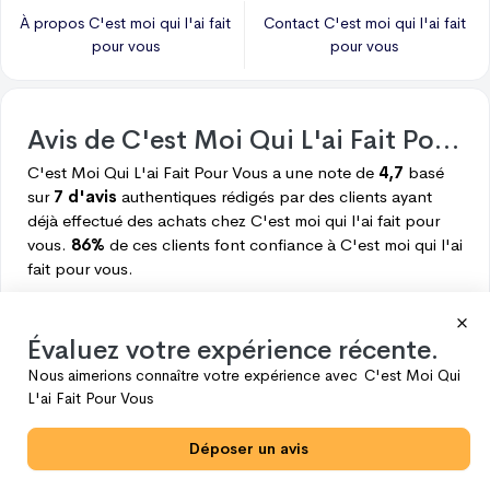
À propos
C'est moi qui l'ai fait
Contact
C'est moi qui l'ai fait
pour vous
pour vous
Avis de
C'est Moi Qui L'ai Fait Pour Vous
C'est Moi Qui L'ai Fait Pour Vous
a une note de
4,7
basé
sur
7 d'avis
authentiques rédigés par des clients ayant
déjà effectué des achats chez
C'est moi qui l'ai fait pour
vous.
86%
de ces clients font confiance à
C'est moi qui l'ai
fait pour vous.
Répartition d'avis
Évaluez votre expérience récente.
Voici ce que les clients pensent de
C'est moi qui l'ai fait
Nous aimerions connaître votre expérience avec
C'est Moi Qui
pour vous.
L'ai Fait Pour Vous
5
6
Déposer un avis
4
0