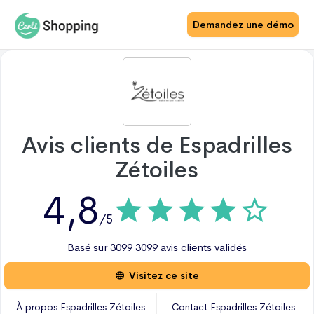
Demandez une démo
Avis clients de
Espadrilles
Zétoiles
4,8
/5
Basé sur
3099
3099 avis
clients validés
Visitez ce site
À propos
Espadrilles Zétoiles
Contact
Espadrilles Zétoiles