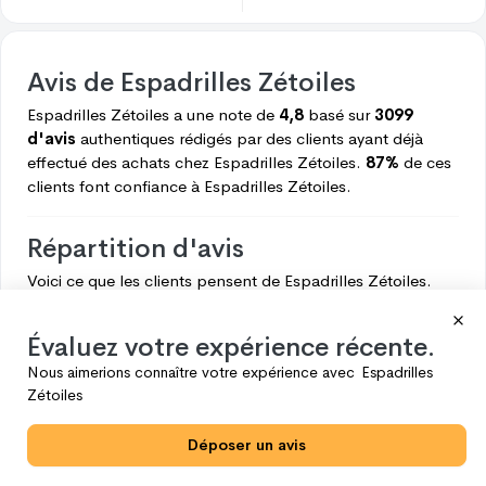
Avis de
Espadrilles Zétoiles
Espadrilles Zétoiles
a une note de
4,8
basé sur
3099
d'avis
authentiques rédigés par des clients ayant déjà
effectué des achats chez
Espadrilles Zétoiles.
87%
de ces
clients font confiance à
Espadrilles Zétoiles.
Répartition d'avis
Voici ce que les clients pensent de
Espadrilles Zétoiles.
5
2698
Évaluez votre expérience récente.
4
286
Nous aimerions connaître votre expérience avec
Espadrilles
3
59
Zétoiles
2
22
Déposer un avis
1
34