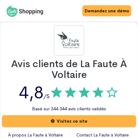
Demandez une démo
Avis clients de
La Faute À
Voltaire
4,8
/5
Basé sur
344
344 avis
clients validés
Visitez ce site
À propos
La Faute à Voltaire
Contact
La Faute à Voltaire