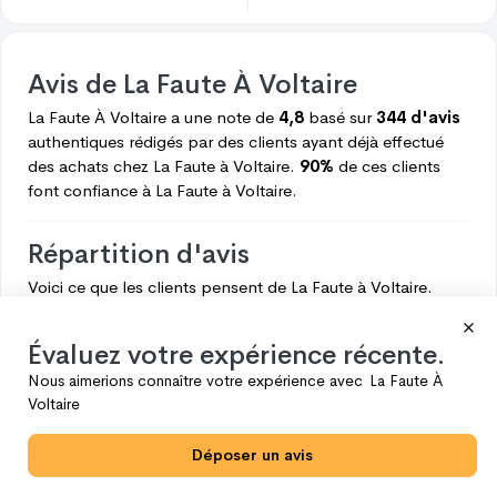
Avis de
La Faute À Voltaire
La Faute À Voltaire
a une note de
4,8
basé sur
344 d'avis
authentiques rédigés par des clients ayant déjà effectué
des achats chez
La Faute à Voltaire.
90%
de ces clients
font confiance à
La Faute à Voltaire.
Répartition d'avis
Voici ce que les clients pensent de
La Faute à Voltaire.
5
311
Évaluez votre expérience récente.
4
22
Nous aimerions connaître votre expérience avec
La Faute À
3
4
Voltaire
2
1
Déposer un avis
1
6