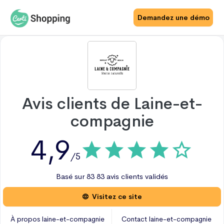
Demandez une démo
Avis clients de
Laine-et-
compagnie
4,9
/5
Basé sur
83
83 avis
clients validés
Visitez ce site
À propos
laine-et-compagnie
Contact
laine-et-compagnie