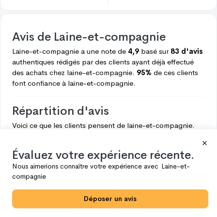
Avis de
Laine-et-compagnie
Laine-et-compagnie
a une note de
4,9
basé sur
83 d'avis
authentiques rédigés par des clients ayant déjà effectué
des achats chez
laine-et-compagnie.
95%
de ces clients
font confiance à
laine-et-compagnie.
Répartition d'avis
Voici ce que les clients pensent de
laine-et-compagnie.
5
79
Évaluez votre expérience récente.
4
2
Nous aimerions connaître votre expérience avec
Laine-et-
3
1
compagnie
2
0
Déposer un avis
1
1