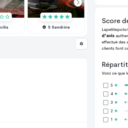
Score d
cilia
S Sandrine
M Muriel
Lapetitepolo
d'avis
authen
effectué des 
clients font 
Répartit
Voici ce que 
5
4
3
2
1