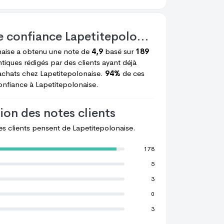
e confiance
Lapetitepolonaise
K Stéphanie
F Françoise
naise
a obtenu une note de
4,9
basé sur
189
tiques rédigés par des clients ayant déjà
achats chez
Lapetitepolonaise.
94%
de ces
confiance à
Lapetitepolonaise.
ion des notes clients
les clients pensent de
Lapetitepolonaise.
178
5
3
0
3