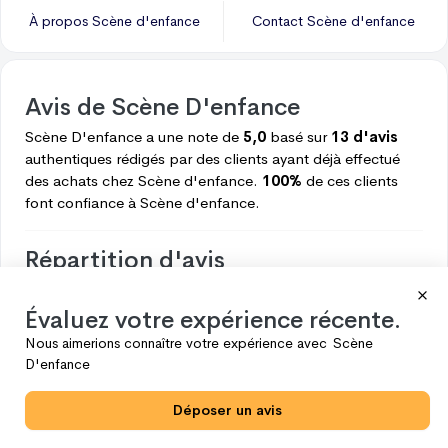
À propos
Scène d'enfance
Contact
Scène d'enfance
Avis de
Scène D'enfance
Scène D'enfance
a une note de
5,0
basé sur
13 d'avis
authentiques rédigés par des clients ayant déjà effectué
des achats chez
Scène d'enfance.
100%
de ces clients
font confiance à
Scène d'enfance.
Répartition d'avis
Voici ce que les clients pensent de
Scène d'enfance.
Évaluez votre expérience récente.
5
13
Nous aimerions connaître votre expérience avec
Scène
4
0
D'enfance
3
0
Déposer un avis
2
0