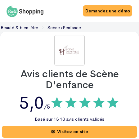
Demandez une démo
Beauté & bien-être
Scène d'enfance
Avis clients de
Scène
D'enfance
5,0
/5
Basé sur
13
13 avis
clients validés
Visitez ce site