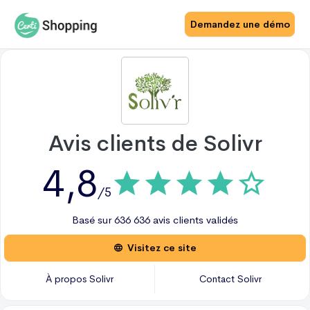
Demandez une démo
Avis clients de
Solivr
4,8
/5
Basé sur
636
636 avis
clients validés
Visitez ce site
À propos
Solivr
Contact
Solivr