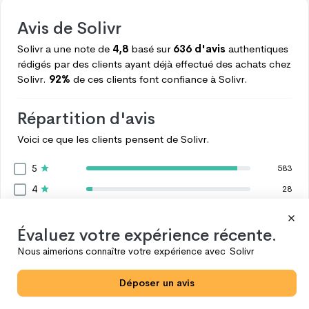
Avis de
Solivr
Solivr
a une note de
4,8
basé sur
636 d'avis
authentiques
rédigés par des clients ayant déjà effectué des achats chez
Solivr.
92%
de ces clients font confiance à
Solivr.
Répartition d'avis
Voici ce que les clients pensent de
Solivr.
5
583
4
28
3
10
2
Évaluez votre expérience récente.
5
1
Nous aimerions connaître votre expérience avec
Solivr
10
Voir plus
Déposer un avis