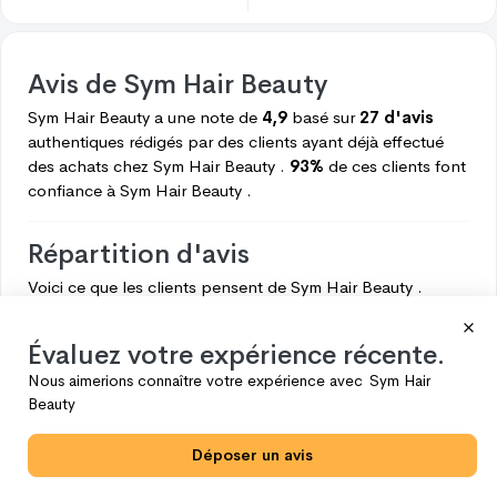
Avis de
Sym Hair Beauty
Sym Hair Beauty
a une note de
4,9
basé sur
27 d'avis
authentiques rédigés par des clients ayant déjà effectué
des achats chez
Sym Hair Beauty .
93%
de ces clients font
confiance à
Sym Hair Beauty .
Répartition d'avis
Voici ce que les clients pensent de
Sym Hair Beauty .
5
25
Évaluez votre expérience récente.
4
2
Nous aimerions connaître votre expérience avec
Sym Hair
3
0
Beauty
2
0
Déposer un avis
1
0