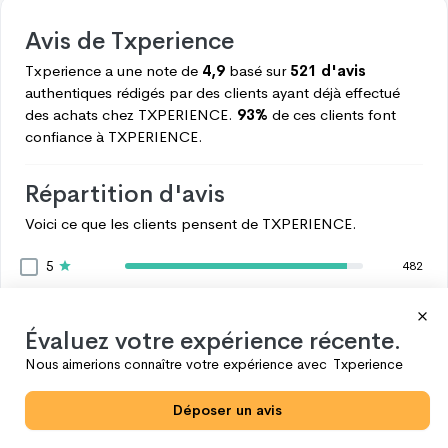
Avis de
Txperience
Txperience
a une note de
4,9
basé sur
521 d'avis
authentiques rédigés par des clients ayant déjà effectué
des achats chez
TXPERIENCE.
93%
de ces clients font
confiance à
TXPERIENCE.
Répartition d'avis
Voici ce que les clients pensent de
TXPERIENCE.
5
482
4
22
3
8
Évaluez votre expérience récente.
2
4
Nous aimerions connaître votre expérience avec
Txperience
1
5
Déposer un avis
Voir plus