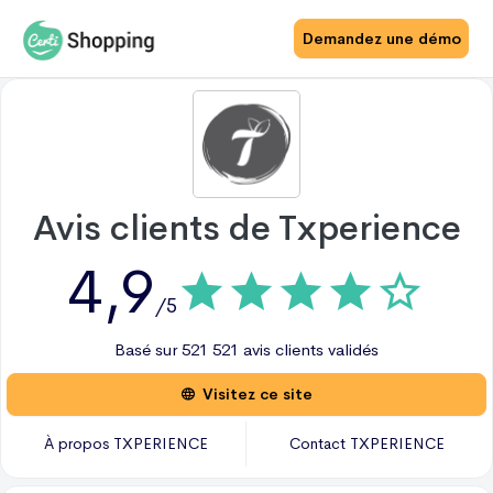
Demandez une démo
Avis clients de
Txperience
4,9
/5
Basé sur
521
521 avis
clients validés
Visitez ce site
À propos
TXPERIENCE
Contact
TXPERIENCE