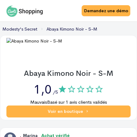
Demandez une démo
Modesty's Secret
Abaya Kimono Noir - S-M
Abaya Kimono Noir - S-M
1,0
/5
Mauvais
Basé sur
1
avis clients validés
Voir en boutique
.
Marina
Achat vérifié