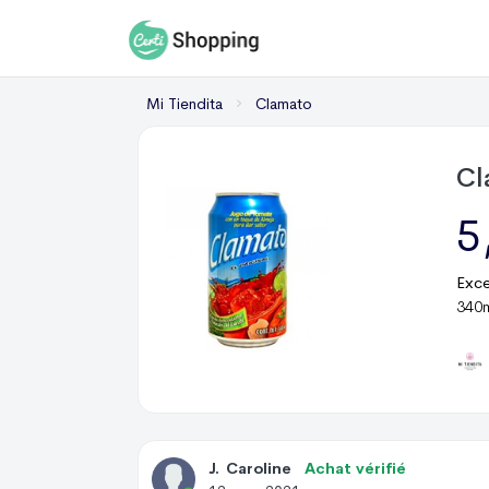
Mi Tiendita
Clamato
Cl
5
Exce
340m
J
.
Caroline
Achat vérifié