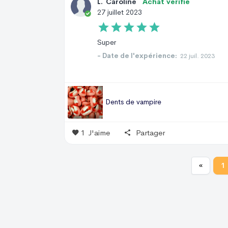
L
.
Caroline
Achat vérifié
27 juillet 2023
Super
- Date de l'expérience:
22 juil. 2023
Dents de vampire
1
J'aime
Partager
«
1