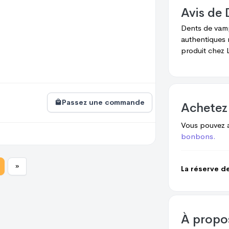
Avis de
Dents de vam
authentiques 
produit chez
L
Passez une commande
Achetez
Vous pouvez 
bonbons.
»
La réserve d
À prop