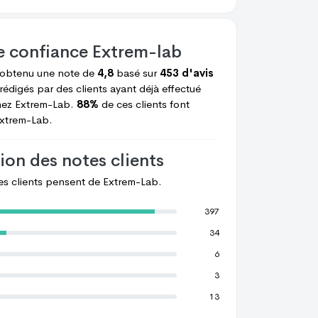
e confiance
Extrem-lab
C Têtu
G Annelaure
 obtenu une note de
4,8
basé sur
453 d'avis
rédigés par des clients ayant déjà effectué
hez
Extrem-Lab.
88%
de ces clients font
xtrem-Lab.
ion des notes clients
les clients pensent de
Extrem-Lab.
397
34
6
3
13