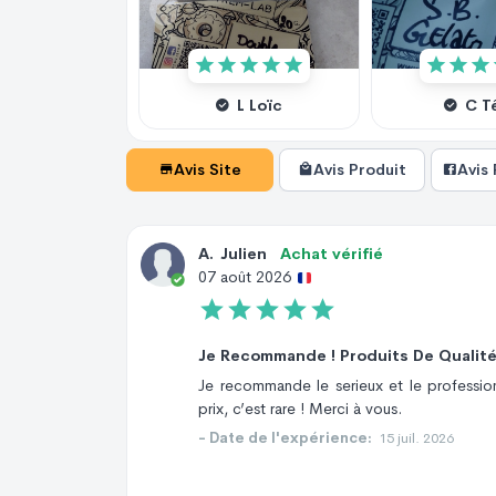
L Loïc
C T
Avis Site
Avis Produit
Avis
A
.
Julien
Achat vérifié
07 août 2026
Je Recommande ! Produits De Qualité 
Je recommande le serieux et le professionn
prix, c’est rare ! Merci à vous.
- Date de l'expérience:
15 juil. 2026