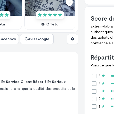
Score d
êtu
C Têtu
C Têtu
Extrem-lab
a
authentiques 
des achats c
 Facebook
Avis Google
confiance à
E
Répartit
Voici ce que 
5
Et Service Client Réactif Et Serieux
4
alisme ainsi que la qualité des produits et le
3
2
1