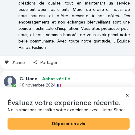
créations de qualité, tout en maintenant un service
excellent pour nos clients. Merci de croire en nous, de
nous soutenir et d’être présente à nos côtés. Tes
encouragements et nos échanges bienveillants sont une
source inestimable d’inspiration. Vous êtes précieuse pour
nous, et nous sommes honorés de vous avoir parmi notre
belle communauté. Avec toute notre gratitude, L’Équipe
Himba Fashion
J'aime
Partager
C
.
Lionel
Achat vérifié
15 novembre 2024
Évaluez votre expérience récente.
La Qualité, Toujours La Même.
Nous aimerions connaître votre expérience avec
Himba Shoes
Cette dernière commande me montre que les chaussures sont
toujours aussi confortables. Je suis satisfait du modèle que j'ai
Déposer un avis
acheté