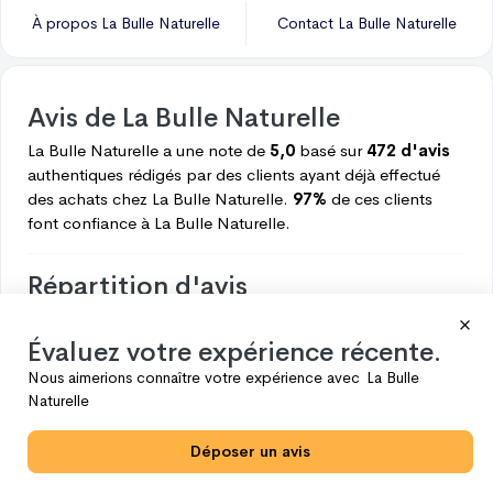
À propos
La Bulle Naturelle
Contact
La Bulle Naturelle
Avis de
La Bulle Naturelle
La Bulle Naturelle
a une note de
5,0
basé sur
472 d'avis
authentiques rédigés par des clients ayant déjà effectué
des achats chez
La Bulle Naturelle.
97%
de ces clients
font confiance à
La Bulle Naturelle.
Répartition d'avis
Voici ce que les clients pensent de
La Bulle Naturelle.
Évaluez votre expérience récente.
5
460
Nous aimerions connaître votre expérience avec
La Bulle
4
12
Naturelle
3
0
Déposer un avis
2
0