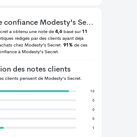
e confiance
Modesty's Secret
cret
a obtenu une note de
4,6
basé sur
11
tiques rédigés par des clients ayant déjà
achats chez
Modesty's Secret.
91%
de ces
confiance à
Modesty's Secret.
ion des notes clients
les clients pensent de
Modesty's Secret.
10
0
0
0
1