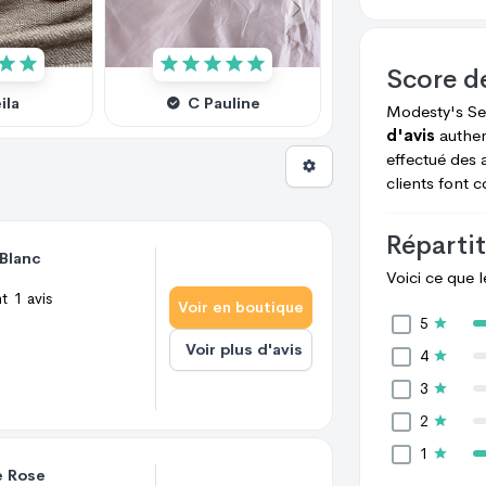
Score d
ila
C Pauline
Modesty's Se
d'avis
authen
effectué des 
clients font 
Répartit
 Blanc
Voici ce que 
nt
1
avis
Voir en boutique
5
Voir plus d'avis
4
3
2
1
e Rose