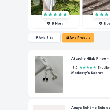
B Nora
E Le
Avis Site
Avis Produit
Attache Hijab Pince -
5,0
Excelle
Modesty's Secret
Abaya Bohème Bois d