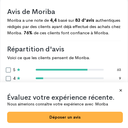
Avis de
Moriba
Moriba
a une note de
4,4
basé sur
83 d'avis
authentiques
rédigés par des clients ayant déjà effectué des achats chez
Moriba.
76%
de ces clients font confiance à
Moriba.
Répartition d'avis
Voici ce que les clients pensent de
Moriba.
5
63
4
9
3
3
2
Évaluez votre expérience récente.
1
1
Nous aimerions connaître votre expérience avec
Moriba
7
Voir plus
Déposer un avis