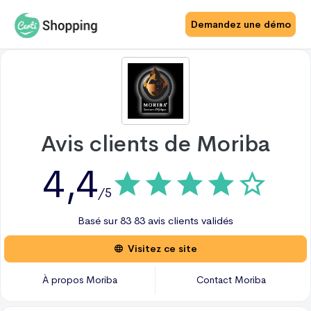
Demandez une démo
Avis clients de
Moriba
4,4
/5
Basé sur
83
83 avis
clients validés
Visitez ce site
À propos
Moriba
Contact
Moriba