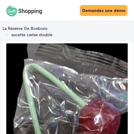
Demandez une démo
La Réserve De Bonbons
sucette cerise double