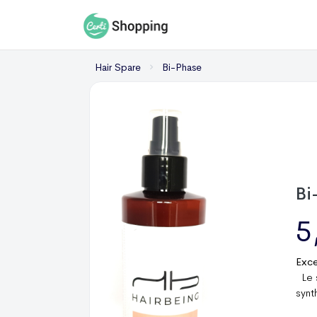
Hair Spare
Bi-Phase
Bi
5
Exce
Le s
synt