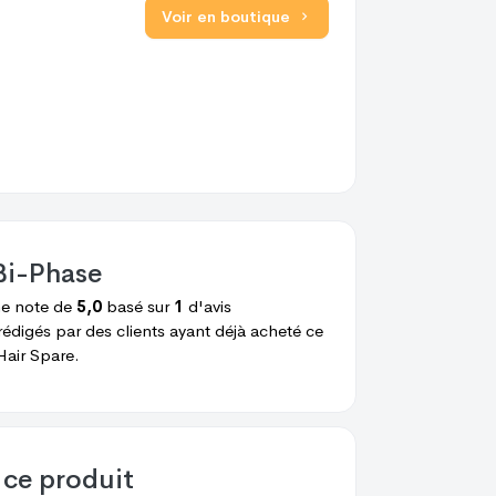
Voir en boutique
Bi-Phase
ne note de
5,0
basé sur
1
d'avis
rédigés par des clients ayant déjà acheté ce
air Spare.
 ce produit