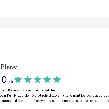
-Phase
,0
/5
llent
Basé sur
1
avis clients validés
oin Kur-Phase démêle et réhydrate simultanément les perruques et 
hétiques. Il contient un polymère cationique qui lisse l'extérieur du c