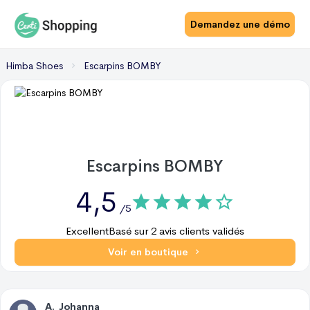
Demandez une démo
Himba Shoes
Escarpins BOMBY
Escarpins BOMBY
4,5
/5
Excellent
Basé sur
2
avis clients validés
Voir en boutique
A
.
Johanna