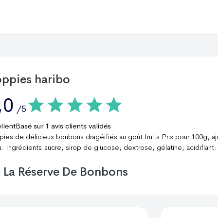
oppies haribo
,0
/5
llent
Basé sur
1
avis clients validés
pies de délicieux bonbons dragéifiés au goût fruits Prix pour 100g, aj
u. Ingrédients:sucre; sirop de glucose; dextrose; gélatine; acidifiant
La Réserve De Bonbons