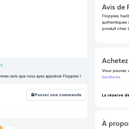
Avis de
Floppies har
authentiques 
produit chez
L
Achetez
ns
Vous pouvez 
ommes ravis que vous ayez apprécié Floppies !
bonbons.
Passez une commande
La réserve d
À prop