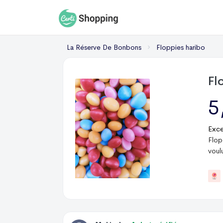
La Réserve De Bonbons
Floppies haribo
Fl
5
Exce
Flop
voul