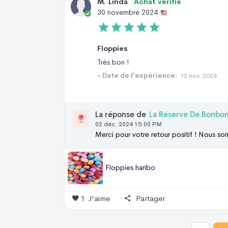
M
.
Linda
Achat vérifié
30 novembre 2024
Floppies
Très bon !
- Date de l'expérience:
12 nov. 2024
La réponse de
La Réserve De Bonbo
02 déc. 2024 15:00 PM
Merci pour votre retour positif ! Nous s
Floppies haribo
1
J'aime
Partager