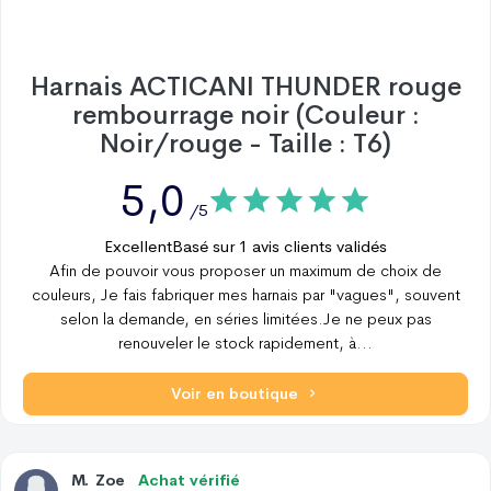
Harnais ACTICANI THUNDER rouge
rembourrage noir (Couleur :
Noir/rouge - Taille : T6)
5,0
/5
Excellent
Basé sur
1
avis clients validés
Afin de pouvoir vous proposer un maximum de choix de
couleurs, Je fais fabriquer mes harnais par "vagues", souvent
selon la demande, en séries limitées.Je ne peux pas
renouveler le stock rapidement, à
...
Voir en boutique
M
.
Zoe
Achat vérifié