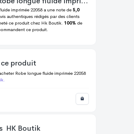
Robe longue fluide imprimée 22058
fluide imprimée 22058
a une note de
5,0
vis authentiques rédigés par des clients
heté ce produit chez
Hk Boutik.
100%
de
ecommandent ce produit.
 ce produit
acheter
Robe longue fluide imprimée 22058
ik.
os
HK Boutik