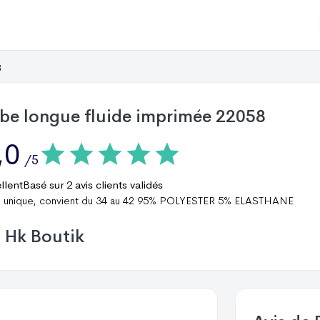
8
be longue fluide imprimée 22058
,0
/5
llent
Basé sur
2
avis clients validés
le unique, convient du 34 au 42 95% POLYESTER 5% ELASTHANE
Hk Boutik