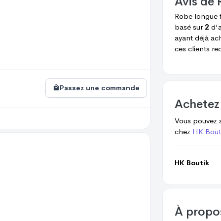
Avis de
Robe longue 
basé sur
2
d'a
ayant déjà ac
ces clients r
Passez une commande
Achetez
Vous pouvez 
chez
HK Bout
HK Boutik
À prop