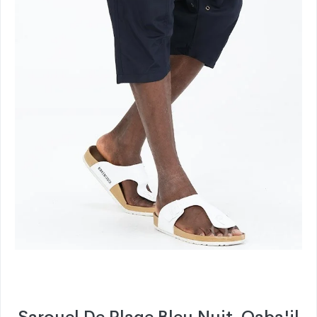
Sarouel De Plage Bleu Nuit-Qaba'il